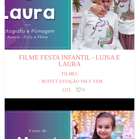
FILME FESTA INFANTIL - LUISA E
LAURA
FILMES
BUFFET ESTAÇÃO VAI E VEM
1215
0